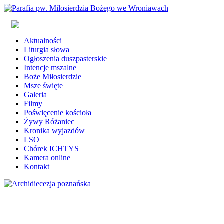
Aktualności
Liturgia słowa
Ogłoszenia duszpasterskie
Intencje mszalne
Boże Miłosierdzie
Msze święte
Galeria
Filmy
Poświęcenie kościoła
Żywy Różaniec
Kronika wyjazdów
LSO
Chórek ICHTYS
Kamera online
Kontakt