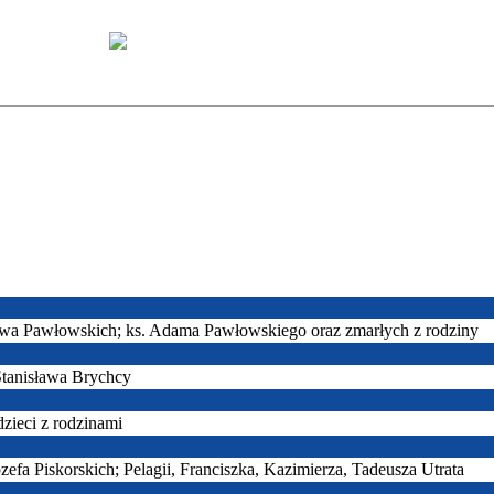
ława Pawłowskich; ks. Adama Pawłowskiego oraz zmarłych z rodziny
 Stanisława Brychcy
dzieci z rodzinami
zefa Piskorskich; Pelagii, Franciszka, Kazimierza, Tadeusza Utrata