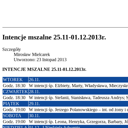
Intencje mszalne 25.11-01.12.2013r.
Szczegóły
Mirosław Mielcarek
Utworzono: 23 listopad 2013
INTENCJE MSZALNE 25.11-01.12.2013r.
WTOREK
26.11.
Godz. 18:30
W intencji śp. Elżbiety, Marty, Władysława, Mieczys
CZWARTEK
28.11.
Godz. 18:30
W intencji śp. Stefanii, Stanisława, Tadeusza Andrys;
PIĄTEK
29.11.
Godz. 19:00
W intencji śp. Jerzego Polanowskiego – int. od żony i 
SOBOTA
30.11.
Godz. 19:00
W intencji śp. Leona, Henryka, Grzegorza, Barbary, Jó
NIEDZIELA
01.12. I Niedziela Adwentu