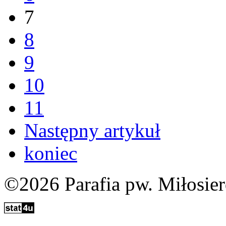
7
8
9
10
11
Następny artykuł
koniec
©2026 Parafia pw. Miłosie