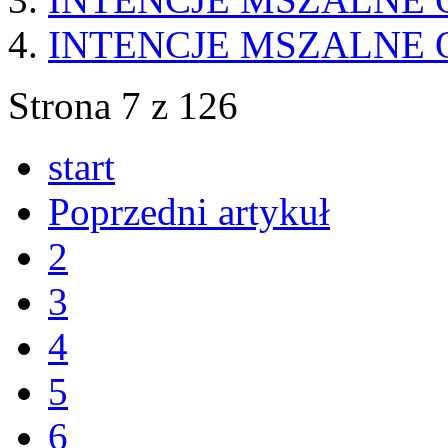
INTENCJE MSZALNE O
Strona 7 z 126
start
Poprzedni artykuł
2
3
4
5
6